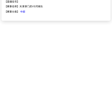
【直播信号】
【赛事名称】天津津门虎VS河南队
【赛事分类】
中超