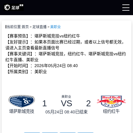
页
当前位置:
首页
足球直播
美职业
直播
直播
【赛事预告】：堪萨斯城竞技vs纽约红牛
新闻
【友好提示】：如果本页面比赛已经过期，或者以上信号都无效，
请进入主页查看最新直播信号
【赛事关键词】：堪萨斯城竞技，纽约红牛、堪萨斯城竞技vs纽约
红牛直播、美职业
【开始时间】：2026年05月24日 08:40
【所属类别】：美职业
美职业
1
VS
2
堪萨斯城竞技
纽约红牛
05月24日 08:40
已结束