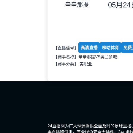
05月24日
辛辛那提
高清直播
咪咕体育
免费
【直播信号】
【赛事名称】辛辛那提VS奥兰多城
【赛事分类】
美职业
24直播网为广大球迷提供全面及时的足球直播
事直播和资讯，完全绿色安全无插件，24小