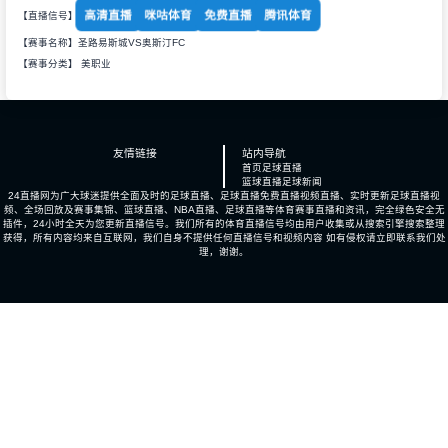
高清直播
咪咕体育
免费直播
腾讯体育
【直播信号】
【赛事名称】圣路易斯城VS奥斯汀FC
【赛事分类】
美职业
友情链接
站内导航
首页
足球直播
篮球直播
足球新闻
24直播网为广大球迷提供全面及时的足球直播、足球直播免费直播视频直播、实时更新足球直播视
频、全场回放及赛事集锦、篮球直播、NBA直播、足球直播等体育赛事直播和资讯，完全绿色安全无
插件，24小时全天为您更新直播信号。我们所有的体育直播信号均由用户收集或从搜索引擎搜索整理
获得，所有内容均来自互联网，我们自身不提供任何直播信号和视频内容 如有侵权请立即联系我们处
理，谢谢。