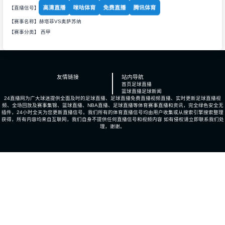
高清直播
咪咕体育
免费直播
腾讯体育
【直播信号】
【赛事名称】赫塔菲VS奥萨苏纳
【赛事分类】
西甲
友情链接
站内导航
首页
足球直播
篮球直播
足球新闻
24直播网为广大球迷提供全面及时的足球直播、足球直播免费直播视频直播、实时更新足球直播视
频、全场回放及赛事集锦、篮球直播、NBA直播、足球直播等体育赛事直播和资讯，完全绿色安全无
插件，24小时全天为您更新直播信号。我们所有的体育直播信号均由用户收集或从搜索引擎搜索整理
获得，所有内容均来自互联网，我们自身不提供任何直播信号和视频内容 如有侵权请立即联系我们处
理，谢谢。