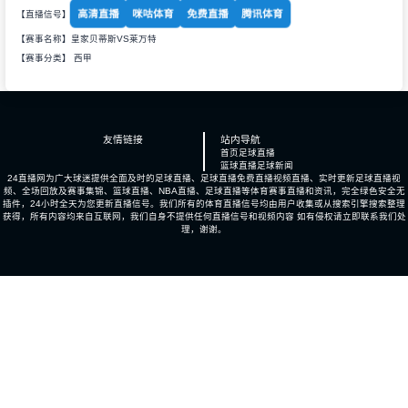
高清直播
咪咕体育
免费直播
腾讯体育
【直播信号】
【赛事名称】皇家贝蒂斯VS莱万特
【赛事分类】
西甲
友情链接
站内导航
首页
足球直播
篮球直播
足球新闻
24直播网为广大球迷提供全面及时的足球直播、足球直播免费直播视频直播、实时更新足球直播视
频、全场回放及赛事集锦、篮球直播、NBA直播、足球直播等体育赛事直播和资讯，完全绿色安全无
插件，24小时全天为您更新直播信号。我们所有的体育直播信号均由用户收集或从搜索引擎搜索整理
获得，所有内容均来自互联网，我们自身不提供任何直播信号和视频内容 如有侵权请立即联系我们处
理，谢谢。