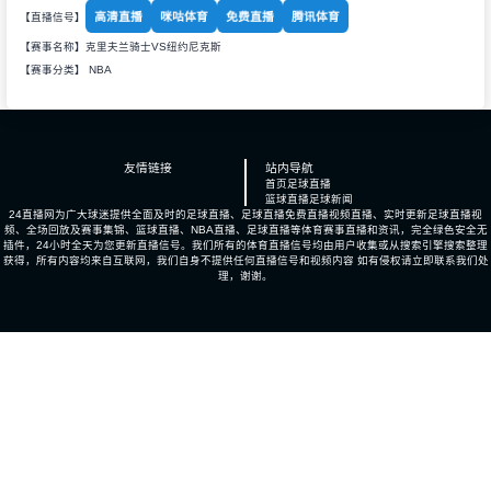
高清直播
咪咕体育
免费直播
腾讯体育
【直播信号】
【赛事名称】克里夫兰骑士VS纽约尼克斯
【赛事分类】
NBA
友情链接
站内导航
首页
足球直播
篮球直播
足球新闻
24直播网为广大球迷提供全面及时的足球直播、足球直播免费直播视频直播、实时更新足球直播视
频、全场回放及赛事集锦、篮球直播、NBA直播、足球直播等体育赛事直播和资讯，完全绿色安全无
插件，24小时全天为您更新直播信号。我们所有的体育直播信号均由用户收集或从搜索引擎搜索整理
获得，所有内容均来自互联网，我们自身不提供任何直播信号和视频内容 如有侵权请立即联系我们处
理，谢谢。